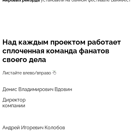
мировых рекорда
установили на банном фестивале БаняФест
Над каждым проектом
работает
сплоченная команда
фанатов
своего дела
Листайте влево/вправо
Денис Владимирович Вдовин
Директор
компании
Андрей Игоревич Колобов