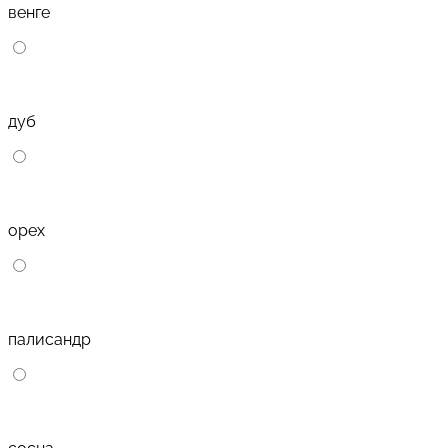
венге
дуб
орех
палисандр