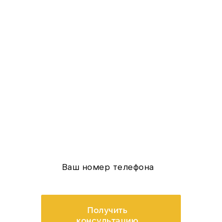
Заполните форму и
мы вам перезвоним
Выясним ваши идеи и замыслы;
Узнаете с чего начать;
Обговорим бюджет;
Расскажем, что входит в
стоимость;
Ответим на вопросы;
Получить
консультацию