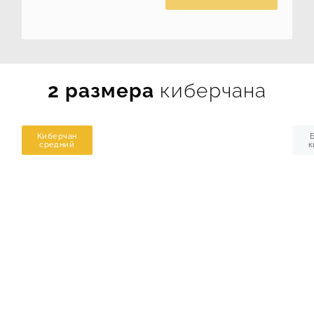
2 размера
киберчана
Киберчан
средний
к