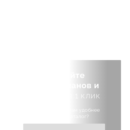
Скачайте
каталог чанов и
купелей
в 1 клик
Выберите куда вам удобнее
отправить каталог?